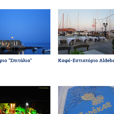
ριο "Σπιτάλια"
Καφέ-Εστιατόριο Aldeb