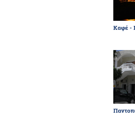
Καφέ - 
Παντοπω