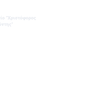
είο "Χριστόφορος
Κομμωτήριο "Άννα
δόντης"
Φρατζέσκου"
ικές Εργασίες
Οικοδομικές Εργασίες
πουλος"
"Χαχούλης"