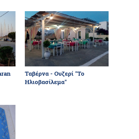
aran
Ταβέρνα - Ουζερί "Το
Ηλιοβασίλεμα"