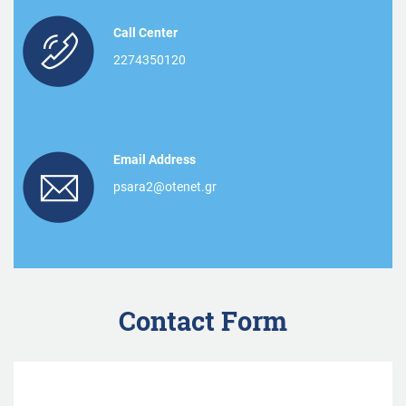
Call Center
2274350120
Email Address
psara2@otenet.gr
Contact Form