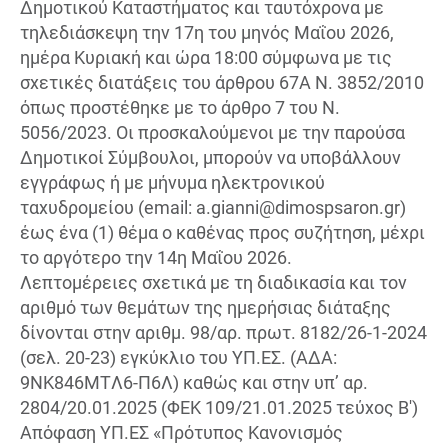
Δημοτικού Καταστήματος και ταυτόχρονα με
τηλεδιάσκεψη την 17η του μηνός Μαΐου 2026,
ημέρα Κυριακή και ώρα 18:00 σύμφωνα με τις
σχετικές διατάξεις του άρθρου 67Α Ν. 3852/2010
όπως προστέθηκε με το άρθρο 7 του Ν.
5056/2023. Οι προσκαλούμενοι με την παρούσα
Δημοτικοί Σύμβουλοι, μπορούν να υποβάλλουν
εγγράφως ή με μήνυμα ηλεκτρονικού
ταχυδρομείου (email:
a.gianni@dimospsaron.gr
)
έως ένα (1) θέμα ο καθένας προς συζήτηση, μέχρι
το αργότερο την 14η Μαΐου 2026.
Λεπτομέρειες σχετικά με τη διαδικασία και τον
αριθμό των θεμάτων της ημερήσιας διάταξης
δίνονται στην αριθμ. 98/αρ. πρωτ. 8182/26-1-2024
(σελ. 20-23) εγκύκλιο του ΥΠ.ΕΣ. (ΑΔΑ:
9ΝΚ846ΜΤΛ6-Π6Λ) καθώς και στην υπ’ αρ.
2804/20.01.2025 (ΦΕΚ 109/21.01.2025 τεύχος Β')
Απόφαση ΥΠ.ΕΣ «Πρότυπος Κανονισμός